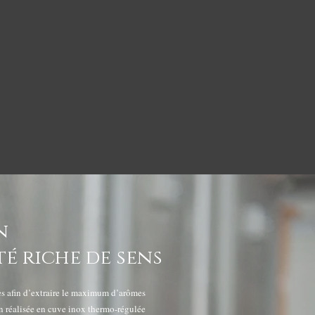
in
té riche de sens
s afin d’extraire le maximum d’arômes
on réalisée en cuve inox thermo-régulée