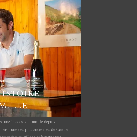
istoire
mille
t une histoire de famille depuis
tions ; une des plus anciennes de Cerdon
hement fort au village et à cette terre.