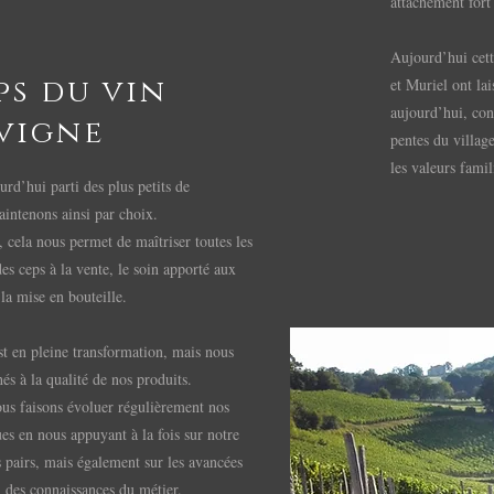
attachement fort 
Aujourd’hui cett
ps du vin
et Muriel ont la
aujourd’hui, cont
 vigne
pentes du villag
les valeurs famil
urd’hui parti des plus petits de
aintenons ainsi par choix.
, cela nous permet de maîtriser toutes les
des ceps à la vente, le soin apporté aux
la mise en bouteille.
t en pleine transformation, mais nous
és à la qualité de nos produits.
ous faisons évoluer régulièrement nos
ues en nous appuyant à la fois sur notre
s pairs, mais également sur les avancées
n des connaissances du métier.