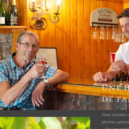
Une h
de fa
Notre domaine es
plusieurs généra
; elle a un attac