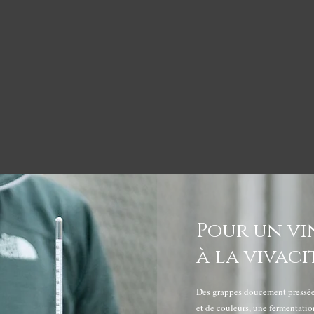
Pour un v
à la vivaci
Des grappes doucement pressée
et de couleurs, une fermentati