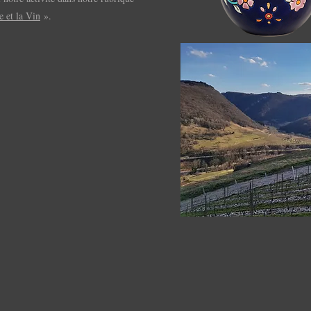
e et la Vin
».