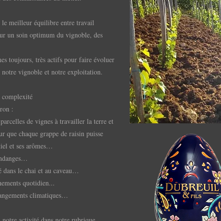
le meilleur équilibre entre travail
ur un soin optimum du vignoble, des
.
s toujours, très actifs pour faire évoluer
 à notre vignoble et notre exploitation.
la complexité
ron :
arcelles de vignes à travailler la terre et
our que chaque grappe de raisin puisse
tiel et ses arômes…
endanges…
é dans le chai et au caveau…
nnements quotidien...
hangements climatiques…
 notre activité dans notre rubrique