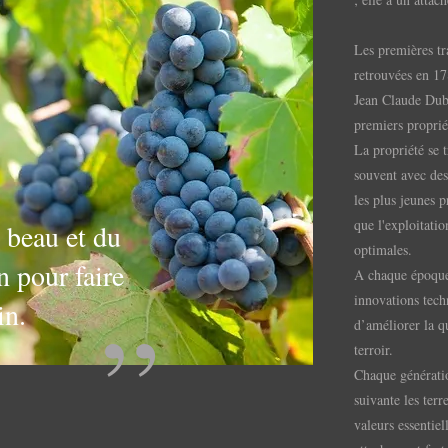
Les premières tra
retrouvées en 17
Jean Claude Dubr
premiers proprié
La propriété se t
souvent avec des
les plus jeunes p
que l'exploitati
u beau et du
optimales.
n pour faire
A chaque époque,
innovations techn
”
in.
d’améliorer la qu
terroir.
Chaque génératio
suivante les terr
valeurs essentiell