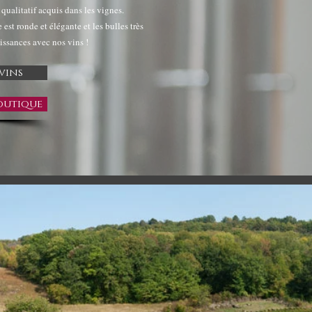
 qualitatif acquis dans les vignes.
 est ronde et élégante et les bulles très
ssances avec nos vins !
vins
outique