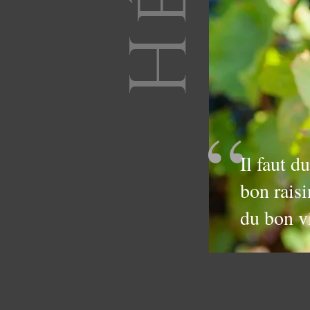
“
Il faut d
bon raisi
du bon v