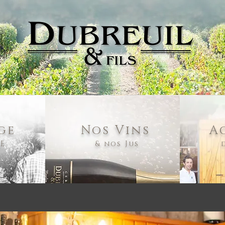
ge
Nos Vins
A
RE
& nos Jus