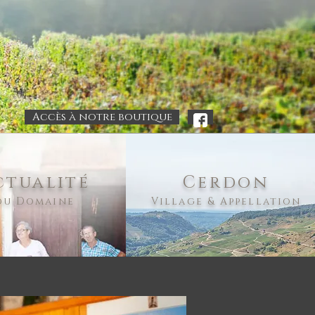
Accès à notre boutique
.
ctualité
Cerdon
du Domaine
Village & Appellation