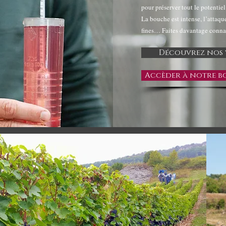
pour préserver tout le potentiel
La bouche est intense, l’attaque
fines… Faites davantage connai
Découvrez nos 
Accèder à notre b