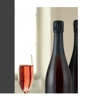
"Longchamps" ?
La cuvée Longchamps incarne une évolution
du Cerdon : un vin fidèle à ses racines, mais
ouvert à de nouvelles expressions. Moins
sucré,...