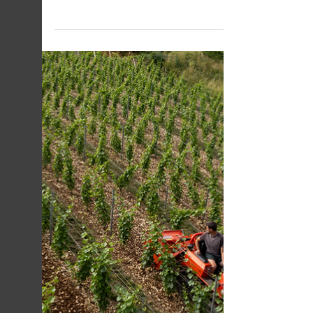
dans le Cerdon
Comment se déroule la prise de mousse ? On
vous explique ce qu'est La Methode
Ancestrale utilisée pour produire nos vins de
Cerdon. Il est des vins qui portent en eux une
part d’âme, de mémoire et de simplicité. Le
Cerdon , au cœur du Bugey, en fait partie. Sa
couleur rosée, ses bulles fines et sa douceur
naturelle ne doivent rien au hasard. Ce vin
effervescent, joyeux et sincère, est issu d’un
savoir-faire ancestral : une méthode de
vinification unique au monde, appelée tout