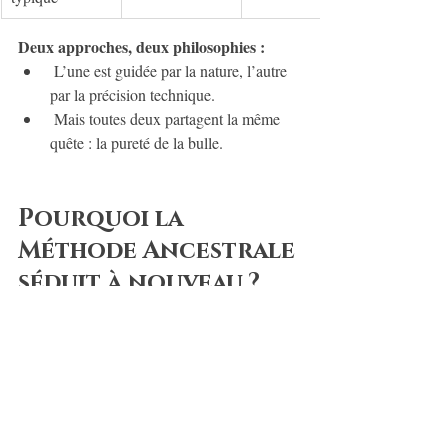
Deux approches, deux philosophies :
 L’une est guidée par la nature, l’autre 
par la précision technique.
 Mais toutes deux partagent la même 
quête : la pureté de la bulle.
Pourquoi la 
Méthode Ancestrale 
séduit à nouveau ?
Dans un monde en quête d’authenticité, le 
Cerdon revient sur le devant de la scène. Sa 
légèreté, son naturel et sa sincérité séduisent 
une nouvelle génération d’amateurs. C’est 
vivant
vibrant
un vin 
, 
, qui raconte une 