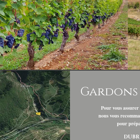
Prosecco, Lambrusco :
Plantation
ifférences entre ces vins
une histoi
s ?
Domaine Du
Gardons 
Pour vous assurer l
nous vous recomma
pour prépar
DUBRE