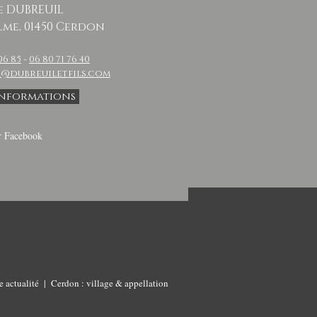
e DUBREUIL
lme, 01450 Cerdon
96 85
-
06 80 71 76 40
@dubreuiletfils.com
informations
r Facebook
e actualité
|
Cerdon : village & appellation