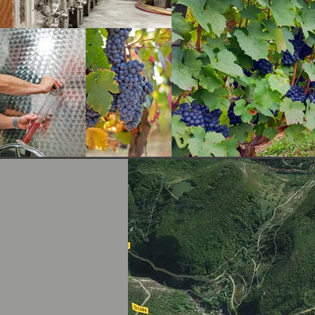
Cerdon, 
quelles d
pétillant