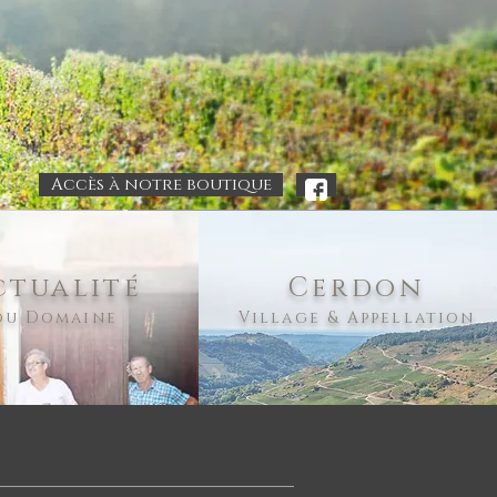
Accès à notre boutique
.
ctualité
Cerdon
du Domaine
Village & Appellation