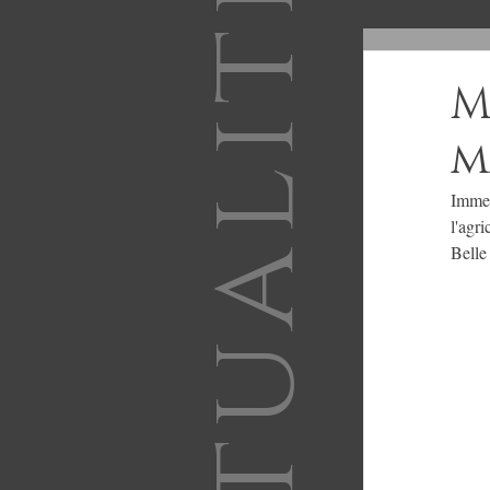
Actualité
M
m
Immen
l'agri
Belle