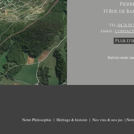
Pierr
33 Rue de Ba
Tél.
04 74 39 
email :
contact
Plus d'
Suivez-nous su
Notre Philosophie
|
Héritage & histoire
|
Nos vins & nos jus
|
Notr