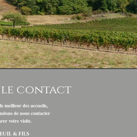
 du Poulsard à Cerdon :
re de famille au
breuil et Fils
le contact
e meilleur des accueils,
ndons de nous contacter
er votre visite.
UIL & FILS