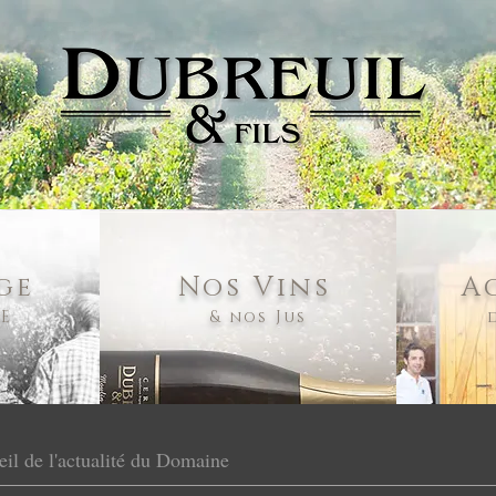
ge
Nos Vins
A
RE
& nos Jus
eil de l'actualité du Domaine